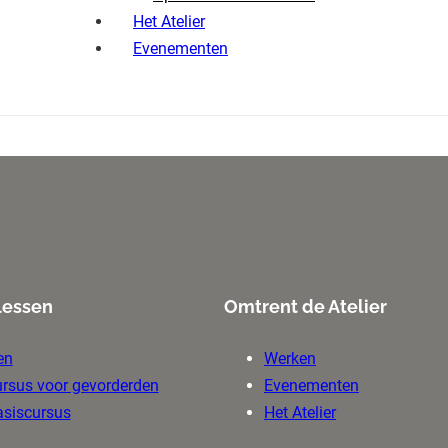
Het Atelier
Evenementen
lessen
Omtrent de Atelier
en
Werken
ursus voor gevorderden
Evenementen
asiscursus
Het Atelier