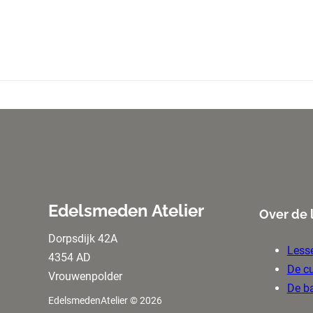
Edelsmeden Atelier
Over de 
Dorpsdijk 42A
Less
4354 AD
De c
Vrouwenpolder
De b
EdelsmedenAtelier © 2026